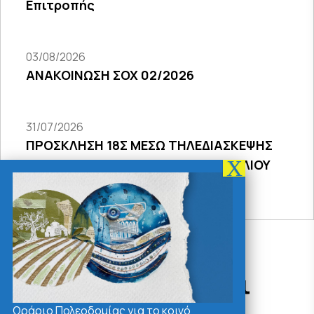
Επιτροπής
03/08/2026
ΑΝΑΚΟΙΝΩΣΗ ΣΟΧ 02/2026
31/07/2026
ΠΡΟΣΚΛΗΣΗ 18Σ ΜΕΣΩ ΤΗΛΕΔΙΑΣΚΕΨΗΣ
ΣΥΝΕΔΡΙΑΣΗΣ ΔΗΜΟΤΙΚΟΥ ΣΥΜΒΟΥΛΙΟΥ
2026
Δράσεις - Χρήσιμοι
Σύνδεσμοι
Ωράριο Πολεοδομίας για το κοινό