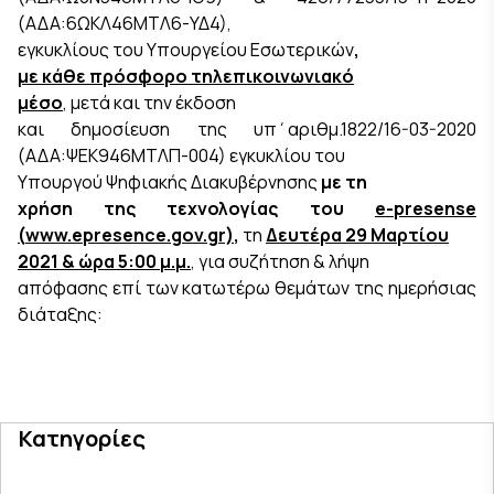
(ΑΔΑ:6ΩΚΛ46ΜΤΛ6-ΥΔ4),
εγκυκλίους του Υπουργείου Εσωτερικών
,
με κάθε πρόσφορο τηλεπικοινωνιακό
μέσο
,
μετά και την έκδοση
και δημοσίευση της υπ΄αριθμ.1822/16-03-2020
(ΑΔΑ:ΨΕΚ946ΜΤΛΠ-004) εγκυκλίου του
Υπουργού Ψηφιακής Διακυβέρνησης
με τη
χρήση της τεχνολογίας του
e-
presense
(
www.
epresence.
gov.
gr)
,
τη
Δευτέρα 29 Μαρτίου
2021
& ώρα
5:00 μ.μ.
, για συζήτηση & λήψη
απόφασης επί των κατωτέρω θεμάτων της ημερήσιας
διάταξης:
Κατηγορίες