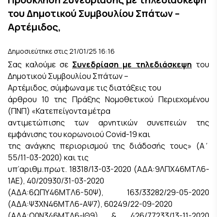
του Δημοτικού Συμβουλίου Σπάτων –
Αρτέμιδος,
Δημοσιεύτηκε στις 21/01/25 16:16
Σας καλούμε σε
Συνεδρίαση με τηλεδιάσκεψη
του
Δημοτικού Συμβουλίου Σπάτων –
Αρτέμιδος,
σύμφωνα με τις διατάξεις του
άρθρου 10 της Πράξης Νομοθετικού Περιεχομένου
(ΠΝΠ) «Κατεπείγοντα μέτρα
αντιμετώπισης των αρνητικών συνεπειών της
εμφάνισης του κορωνοιού Covid-19 και
της ανάγκης περιορισμού της διάδοσής τους» (Α΄
55/11-03-2020) και τις
υπ’αριθμ.πρωτ. 18318/13-03-2020 (ΑΔΑ:9ΛΠΧ46ΜΤΛ6-
1ΑΕ), 40/20930/31-03-2020
(ΑΔΑ:6ΩΠΥ46ΜΤΛ6-50Ψ), 163/33282/29-05-2020
(ΑΔΑ:Ψ3ΧΝ46ΜΤΛ6-ΑΨ7), 60249/22-09-2020
(ΑΔΑ:Ω0Ν346ΜΤΛ6-ΙΘ9) & 426/77233/13-11-2020