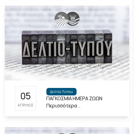
Δελτία Τύπου
05
ΠΑΓΚΟΣΜΙΑ ΗΜΕΡΑ ΖΩΩΝ
Περισσότερα...
ΑΠΡΊΛΙΟΣ