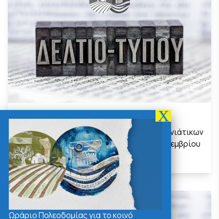
Δελτία Τύπου
27
Συγκέντρωση Χριστουγεννιάτικων
δώρων το Σάββατο 16 Δεκεμβρίου
ΝΟΈΜΒΡΙΟΣ
Περισσότερα...
Ωράριο Πολεοδομίας για το κοινό