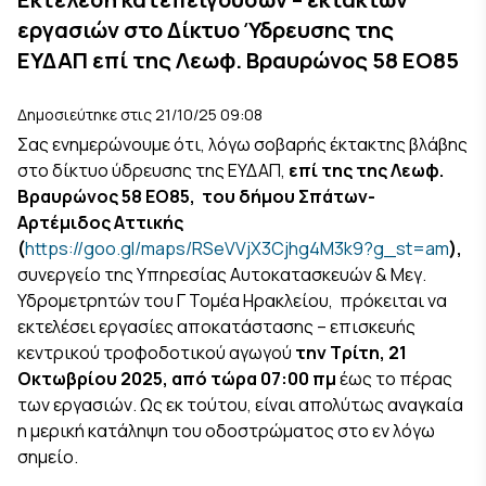
εργασιών στο Δίκτυο Ύδρευσης της
ΕΥΔΑΠ επί της Λεωφ. Βραυρώνος 58 ΕΟ85
Δημοσιεύτηκε στις 21/10/25 09:08
Σας ενημερώνουμε ότι, λόγω σοβαρής έκτακτης βλάβης
στο δίκτυο ύδρευσης της ΕΥΔΑΠ,
επί της της Λεωφ.
Βραυρώνος 58 ΕΟ85,
του δήμου Σπάτων-
Αρτέμιδος Αττικής
(
https://goo.gl/maps/RSeVVjX3Cjhg4M3k9?g_st=am
),
συνεργείο της Υπηρεσίας Αυτοκατασκευών & Μεγ.
Υδρομετρητών του Γ Τομέα Ηρακλείου,
πρόκειται να
εκτελέσει εργασίες αποκατάστασης – επισκευής
κεντρικού τροφοδοτικού αγωγού
την
Τρίτη, 21
Οκτωβρίου 2025, από τώρα 07:00 πμ
έως το πέρας
των εργασιών. Ως εκ τούτου, είναι απολύτως αναγκαία
η μερική κατάληψη του οδοστρώματος στο εν λόγω
σημείο.