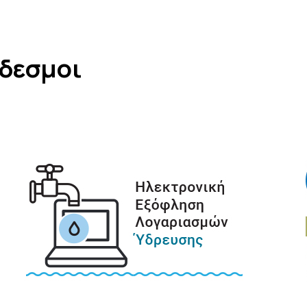
νδεσμοι