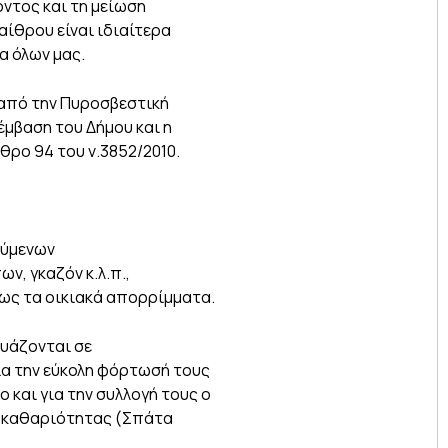
ντος και τη μείωση
αίθρου είναι ιδιαίτερα
α όλων μας.
από την Πυροσβεστική
έμβαση του Δήμου και η
ρο 94 του ν.3852/2010.
ούμενων
ν, γκαζόν κ.λ.π.,
ως τα οικιακά απορρίμματα.
ευάζονται σε
για την εύκολη φόρτωσή τους
 και για την συλλογή τους ο
α καθαριότητας (Σπάτα