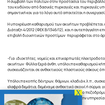
Η συμβολή των πολιτών στην προστασία του περιβάλλο
του κινδύνου από δασικές πυρκαγιές και πυρκαγιές υπ
σημαντική και για το λόγο αυτό απαιτείται η συνεργασί
Η υποχρέωση καθαρισμού των ακινήτων προβλέπεται 
Διάταξη 4/2012 (ΦΕΚ Β/1346/12), και η αυτεπάγγελτη επ
επιβολή διοικητικών προστίμων περιγράφεται στο άρθ
-Για ιδιοκτήτες, νομείς και επικαρπωτές ηλεκτροδοτ
ακινήτων: Φύλλα ξερά άνθη, υπόλοιπα καθαρισμού κήπω
συσκευάζονται σε ανθεκτικούς πλαστικούς σάκους όπ
Υπόλοιπα κοπής δέντρων, θάμνων, κλαδιά κ.λ.π., συσκ
ελαφρά δεμάτια, δεμένα µε ανθεκτικό σκοινί ή σύρμα, 
δεν βγαίνουν προ της αποκομιδής τους στο πεζοδρόμιο
υπεύθυνος υποχρεούται να ειδοποιήσει την υπηρεσί
21066322200 & Αρτέμιδα 2294320611).