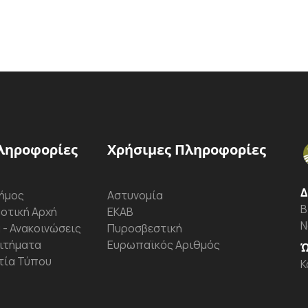
ληροφορίες
Χρήσιμες Πληροφορίες
Δ
ήμος
Αστυνομία
Β
οτική Αρχή
ΕΚΑΒ
Ν
 - Ανακοινώσεις
Πυροσβεστική
ιτήματα
Ευρωπαϊκός Αριθμός
Ώ
τία Τύπου
Κ