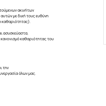
οτούμενων ακινήτων
η αυτών με δική τους ευθύνη
η καθαριότητας).
ι ασυσκεύαστα,
 κανονισμό καθαριότητας του
ι την
υνεργασία όλων μας.