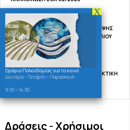
31/07/2026
ΠΡΟΣΚΛΗΣΗ 18Σ ΜΕΣΩ ΤΗΛΕΔΙΑΣΚΕΨΗΣ
ΣΥΝΕΔΡΙΑΣΗΣ ΔΗΜΟΤΙΚΟΥ ΣΥΜΒΟΥΛΙΟΥ
2026
31/07/2026
Ωράριο Πολεοδομίας για το κοινό
ΠΡΟΣΚΛΗΣΗ 27ης ΣΥΝΕΔΡΙΑΣΗΣ ΤΑΚΤΙΚΗ
Δευτέρα – Τετάρτη – Παρασκευή
ΔΙΑ ΖΩΣΗΣ
9:00 – 14:30
Δράσεις - Χρήσιμοι