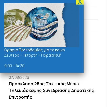
Δελτία Τύπου
Διαγωνισμοί
Εκδηλώσεις
Ωράριο Πολεοδομίας για το κοινό
Τελευταία Νέα - Ανακοινώσεις
Δευτέρα – Τετάρτη – Παρασκευή
9:00 – 14:30
07/08/2026
Πρόσκληση 28ης Τακτικής Μέσω
Τηλεδιάσκεψης Συνεδρίασης Δημοτικής
Επιτροπής